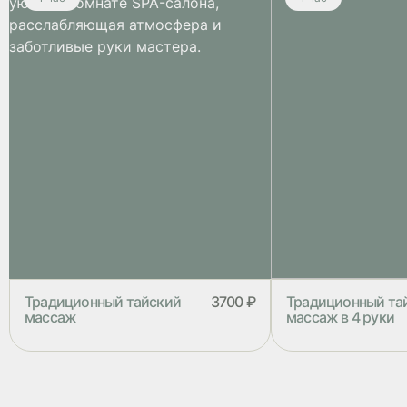
Традиционный тайский
3700 ₽
Традиционный та
массаж
массаж в 4 руки
Традиционный тайский массаж
Традиционный тайс
состоит из глубокой проработки
руки – это прекрас
мышц с элементами пассивной йоги.
расслабиться, оздо
Программа выполняется на матах в
подарить себе чувс
специальном костюме. В качестве
Традиционный тайс
косметики используются тайские
состоит из глубоко