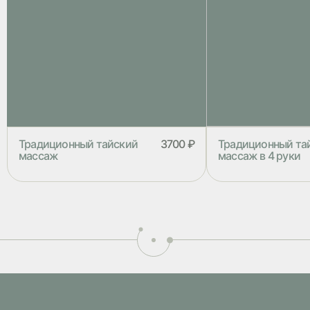
Традиционный тайский
3700 ₽
Традиционный та
массаж
массаж в 4 руки
Традиционный тайский массаж
Традиционный тайс
состоит из глубокой проработки
руки – это прекрас
мышц с элементами пассивной йоги.
расслабиться, оздо
Программа выполняется на матах в
подарить себе чувс
специальном костюме. В качестве
Традиционный тайс
косметики используются тайские
состоит из глубоко
бальзамы
мышц с элементами
Программа выполня
специальном костю
косметики использ
бальзамы