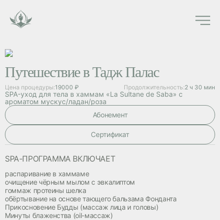
Путешествие в Тадж Палас
Цена процедуры:
19000 ₽
Продолжительность:
2 ч 30 мин
SPA-уход для тела в хаммам «La Sultane de Saba» с
ароматом мускус/ладан/роза
Абонемент
Cертификат
SPA-ПРОГРАММА ВКЛЮЧАЕТ
распаривание в хаммаме
очищение чёрным мылом с эвкалиптом
гоммаж протеины шелка
обёртывание на основе тающего бальзама Фонданта
Прикосновение Будды (массаж лица и головы)
Минуты блаженства (oil-массаж)