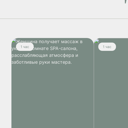
1 час
1 час