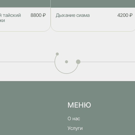
й тайский
8800 ₽
Дыхание сиама
4200 ₽
уки
тайский массаж в 4
Массаж травяными мешочками –
красная возможность
один из древнейших способов
оздоровить тело,
восстановления организма. Травяные
чувство обновления.
мешочки содержат множество
тайский массаж
тайских трав, которые помогают
бокой проработки
успокоиться и почувствовать
тами пассивной йоги.
обновление. Техника массажа
олняется на матах в
предполагает чередование работы
остюме. В качестве
травяными мешочками и руками. Во
ользуются тайские
время массажа мешочки постоянно
подогреваются, что бы ваше тело
было равномерно разогрето и
пластично
МЕНЮ
О нас
Услуги