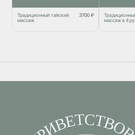
Традиционный тайский
3700 ₽
Традиционны
массаж
массаж в 4 р
Традиционный тайский массаж
Традиционный 
состоит из глубокой проработки
руки – это пре
мышц с элементами пассивной йоги.
расслабиться, 
Программа выполняется на матах в
подарить себе 
специальном костюме. В качестве
Традиционный 
косметики используются тайские
состоит из глу
бальзамы
мышц с элемен
Программа вып
специальном к
косметики исп
бальзамы