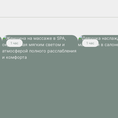
1 час
1 час