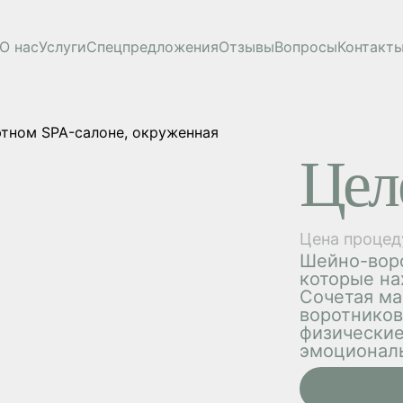
О нас
Услуги
Спецпредложения
Отзывы
Вопросы
Контакт
Цел
Цена процед
Шейно-воро
которые на
Сочетая ма
воротников
физически
эмоционал