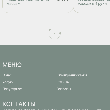
массаж
массаж в 4 руки
Традиционный тайский массаж
Традиционный тайс
состоит из глубокой проработки
руки – это прекрас
мышц с элементами пассивной йоги.
расслабиться, оздо
Программа выполняется на матах в
подарить себе чувс
специальном костюме. В качестве
Традиционный тайс
косметики используются тайские
состоит из глубоко
бальзамы
мышц с элементами
Программа выполня
специальном костю
косметики использ
бальзамы
МЕНЮ
О нас
Спецпредложения
Услуги
Отзывы
Популярное
Вопросы
КОНТАКТЫ
Московская область, г. Наро-Фоминск, ул. Ефремова 9, 3 этаж.